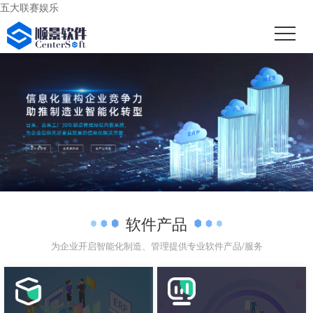
五大联赛娱乐
软件产品
为企业开启智能化制造、管理提供专业软件产品/服务