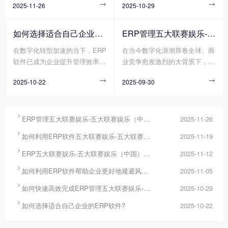
2025-11-26

2025-10-29

统决策模式依赖经验判断与局部
直接影响项目落地周期与业务价
数据，而现代企业亟需通过五大
值释放速度。然而，传统ERP管
联赛娱乐-五大联赛娱乐（中
理五大联赛娱乐-五大联赛娱乐
如何选择适合自己企业的ERP软件?
ERP管理五大联赛娱乐-五大联赛娱乐（中国） 如何助力企业实现高效管理?
国） 化工具将分散数据转化为
（中国） 配置方式暴露出诸多
在数字化转型加速的当下，ERP
在当今数字化浪潮席卷全球、商
可执行的决策方案。其中，ERP
弊端，需求模糊导致方向偏差、
软件已成为企业提升管理效率、
业竞争愈发激烈的大背景下，企
管理五大联赛娱乐-五大联赛娱
流程冗余造成资源浪费、技术壁
构建竞争力的核心工具。然而，
业面临着前所未有的挑战与机
乐（中国） 作为企业资源整合
垒阻碍实施进度，这些问题使得
2025-10-22

2025-09-30

市场上的ERP软件在功能架构、
遇。高效管理成为企业在这场时
的核心平台，正通过其强大的数
配置周期不断延长、成本持续超
实施模式、服务能力等方面存在
代大考中脱颖而出的关键要素，
据整合、分析与决策支持能力，
支，严重制约了企业数字化转型
显著差异，企业若缺乏五大联赛
而ERP管理五大联赛娱乐-五大
成为破解这一难题的关键工具。
的步伐。
娱乐-五大联赛娱乐（中国） 性
联赛娱乐（中国） 凭借其强大

ERP管理五大联赛娱乐-五大联赛娱乐（中国） 真能将企业数据转化为可执行决策吗?
2025-11-26
选型方法，易陷入“功能冗余导
的资源整合与流程优化能力，逐

如何利用ERP软件五大联赛娱乐-五大联赛娱乐（中国） 更好提升企业运营效率?
2025-11-19
致成本浪费”或“适配不足引发二
渐成为企业提升管理效能、实现
次改造”的困境。那么您知道如
可持续发展的核心支撑。

ERP五大联赛娱乐-五大联赛娱乐（中国） 分为哪几种类型?
2025-11-12
何选择适合自己企业的ERP软件

如何利用ERP软件帮助企业更好地规避风险?
2025-11-05
吗?

如何快速高效完成ERP管理五大联赛娱乐-五大联赛娱乐（中国） 配置?
2025-10-29

如何选择适合自己企业的ERP软件?
2025-10-22