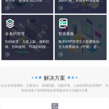
据报表决策分析、企业大数据
则，通过五大联赛娱乐-五大


分析。
联赛娱乐（中国） 化的智能
化数学算法，通过反复模拟、
试探、优化、计算，从而给出
相对完善的生产详细计划。
全条码管理
智造看板
扫码收货、入库上架、领料防
顺景ERP管理五大联赛娱乐-
错、扫码发料、PDA扫码报
五大联赛娱乐（中国） 是面
工、入库标签打印、扫码出
向制造企业以智能制造与精


货、扫码追溯生产用料、条码
益管理为核心的一体化管理软
盘点
件，以制造…
解决方案
从企业实地调研、方案设计、资源匹配、功能开发、上线应用到运营维护，为
制造业客户实现智能化管理提供全方位解决方案