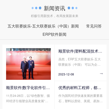
新闻资讯
积极引用新技术，布局发展新未来
五大联赛娱乐-五大联赛娱乐（中国）新闻
常见问答
ERP软件新闻
顺景软件|塑料配混技术论坛上展示数字化的力量
虽然，ERP五大联赛娱乐-五大
联赛娱乐（中国） 可以为企业
带来巨大的好处，但同时ERP五
2023-12-08

大联赛娱乐-五大联赛娱乐（中
国） 的运营成本相对来说也比
较大，尤其是在当今的这种商业
顺景软件|数字化软件引领新材料产业绿色智造新篇章
优秀的材料工程师，都在跟这个新朋友打交道!
环境中，降低和控制运营成本已
11月24-26日，以“绿色数智、循
作为国民经济快速发展的重要基
成为一种必要。因此，我们充分
环经济引领塑业高质量发展”为
石，塑料以质轻、美观、易加
了解清楚ERP五大联赛娱乐-五
主题的2023(第四届)中国塑料绿
工、耐腐蚀、绝缘等各种优点支
大联赛娱乐（中国） 运营成本