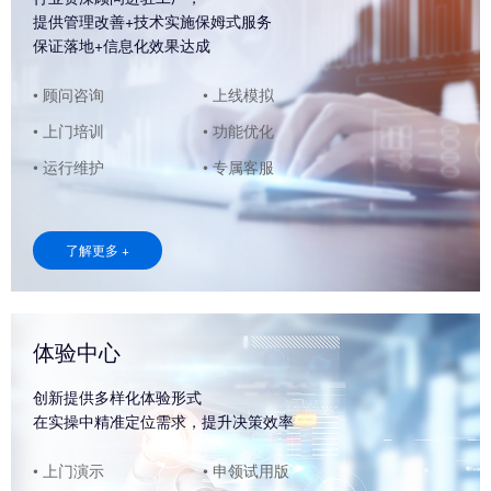
提供管理改善+技术实施保姆式服务
保证落地+信息化效果达成
• 顾问咨询
• 上线模拟
• 上门培训
• 功能优化
• 运行维护
• 专属客服
了解更多 +
体验中心
创新提供多样化体验形式
在实操中精准定位需求，提升决策效率
• 上门演示
• 申领试用版