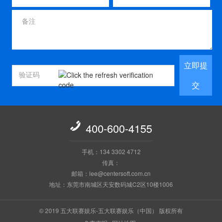
立即提
交

400-600-4155
手机：134 3302 4712
传真：
邮箱：lee@centersoft.com.cn
地址：东莞市南城区天安数码城C2区10楼1006
© 2019 五大联赛娱乐-五大联赛娱乐（中国） 版权所有