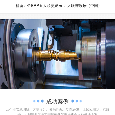
精密五金ERP五大联赛娱乐-五大联赛娱乐（中国）
成功案例
从企业实地调研、方案设计、资源匹配、功能开发、上线应用到运营维
护，为制造业客户实现智能化管理提供全方位解决方案