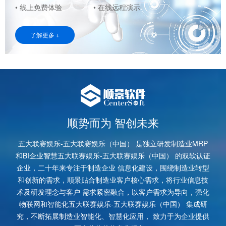
• 线上免费体验
• 在线远程演示
了解更多 +
顺势而为 智创未来
五大联赛娱乐-五大联赛娱乐（中国） 是独立研发制造业MRP
和BI企业智慧五大联赛娱乐-五大联赛娱乐（中国） 的双软认证
企业，二十年来专注于制造企业 信息化建设，围绕制造业转型
和创新的需求，顺景贴合制造业客户核心需求，将行业信息技
术及研发理念与客户 需求紧密融合，以客户需求为导向，强化
物联网和智能化五大联赛娱乐-五大联赛娱乐（中国） 集成研
究，不断拓展制造业智能化、智慧化应用， 致力于为企业提供