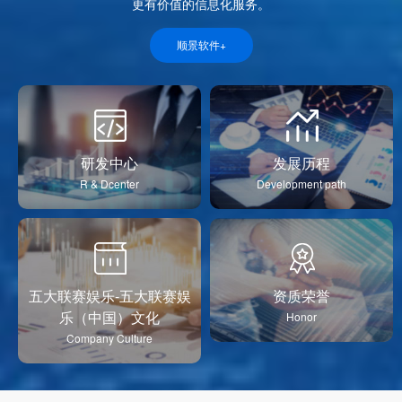
更有价值的信息化服务。
顺景软件+
研发中心
发展历程
R & Dcenter
Development path
五大联赛娱乐-五大联赛娱
资质荣誉
乐（中国）文化
Honor
Company Culture