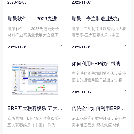
2023-12-08

2023-11-07

色智造展览会在绍兴正式拉开帷
撑起汽车、家电、电子电气等多
的计算方法，以便帮助企业降低
幕!随着全球环保意识的日益增
个领域轻量化、绿色化、高端化
运营成本并提高生产率。那么您
强，绿色、智能、可持续的生产
的发展进程。众所周知，单一合
知道ERP五大联赛娱乐-五大联
顺景软件——2023先进高分子材料产业高质量发展大会暨工程塑料产业创新大会
顺景—专注制造业数智化五大联赛娱乐-五大联赛娱乐（中国） 解决方案，业绩实现逐步增长
方式已经成为新材料产业发展的
成树脂一般无法单独使用，需要
赛娱乐（中国） 的运营成本计
顺景软件——2023先进高分子
顺景—专注制造业数智化五大联
重要趋势。在这个背景下，顺景
进行各种改性处理，以获得更加
算包括有哪些方面吗?
材料产业高质量发展大会暨工程
赛娱乐-五大联赛娱乐（中国）
软件作为一家专注于做新材料产
优异均衡的性能，才能真正满足
塑料产业创新大会
解决方案，业绩实现逐步增长
业的数字化软件企业，带着创新
使用要求。在材料界，没有十全
2023-11-01

2023-11-01

技术和解决方案，参加了第四届
十美的塑料制品，但有不断追求
中国塑料绿色智造展览会。
性能完美的配方设计，不经改性
的塑料，注定难堪大用，不会是
如何利用ERP软件帮助企业更好地规避风险?
靠谱的产品和商品，作为承接上
在全球化竞争加剧的今天，企业
游合成树脂和下游具体应用的改
面临的运营风险日益复杂，容易
性塑料行业，其重要性自然不言
出现供应链中断、财务舞弊、合
而喻。
2025-11-05

规漏洞、库存积压等问题，轻则
导致成本攀升，重则威胁企业生
存。在此背景下，ERP软件作为
ERP五大联赛娱乐-五大联赛娱乐（中国） 分为哪几种类型?
传统企业如何利用ERP五大联赛娱乐-五大联赛娱乐（中国） 重塑竞争力?
企业数字化转型的基石，凭借其
众所周知，ERP五大联赛娱乐-
从工业经济到数字经济，企业的
数据整合、流程标准化与实时监
五大联赛娱乐（中国） 作为数
竞争维度已从“规模效应”转向“敏
控能力，正成为企业规避风险的
字化转型的核心工具，通过整合
捷响应”。传统企业若想在不确
关键工具。